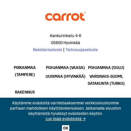
Kankurinkatu 4-6
05800 Hyvinkää
Rekisteriseloste
|
Tietosuojaseloste
PIRKANMAA
POHJANMAA (VAASA)
POHJANMAA (OULU)
(TAMPERE)
UUSIMAA (HYVINKÄÄ)
VARSINAIS-SUOMI,
SATAKUNTA (TURKU)
RAKENNUS
Käytämme evästeitä varmistaaksemme verkkosivustomme
parhaan mahdollisen käyttökokemuksen. Jatkamalla sivuston
käyttämistä hyväksyt evästeiden käytön.
Lue lisää evästeistä →
OK