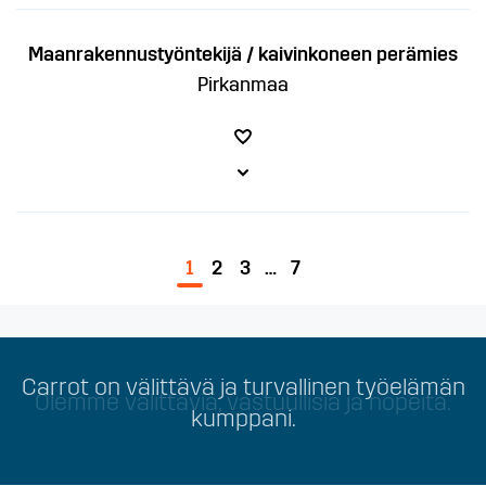
Maanrakennustyöntekijä / kaivinkoneen perämies
Pirkanmaa
1
2
3
…
7
Carrot on välittävä ja turvallinen työelämän
Olemme välittäviä, vastuullisia ja nopeita.
kumppani.