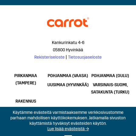
Kankurinkatu 4-6
05800 Hyvinkää
Rekisteriseloste
|
Tietosuojaseloste
PIRKANMAA
POHJANMAA (VAASA)
POHJANMAA (OULU)
(TAMPERE)
UUSIMAA (HYVINKÄÄ)
VARSINAIS-SUOMI,
SATAKUNTA (TURKU)
RAKENNUS
Käytämme evästeitä varmistaaksemme verkkosivustomme
parhaan mahdollisen käyttökokemuksen. Jatkamalla sivuston
käyttämistä hyväksyt evästeiden käytön.
Lue lisää evästeistä →