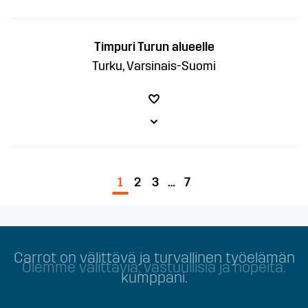
Timpuri Turun alueelle
Turku, Varsinais-Suomi
1
2
3
…
7
Olemme välittäviä, vastuullisia ja nopeita.