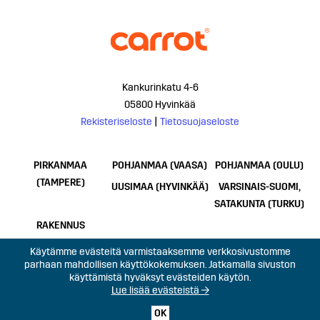
Kankurinkatu 4-6
05800 Hyvinkää
Rekisteriseloste
|
Tietosuojaseloste
PIRKANMAA
POHJANMAA (VAASA)
POHJANMAA (OULU)
(TAMPERE)
UUSIMAA (HYVINKÄÄ)
VARSINAIS-SUOMI,
SATAKUNTA (TURKU)
RAKENNUS
Käytämme evästeitä varmistaaksemme verkkosivustomme
parhaan mahdollisen käyttökokemuksen. Jatkamalla sivuston
käyttämistä hyväksyt evästeiden käytön.
Lue lisää evästeistä →
OK