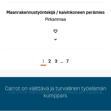
Maanrakennustyöntekijä / kaivinkoneen perämies
Pirkanmaa
1
2
3
…
7
Carrot on välittävä ja turvallinen työelämän
Olemme välittäviä, vastuullisia ja nopeita.
kumppani.