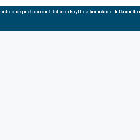
stomme parhaan mahdollisen käyttökokemuksen. Jatkamalla s
Eura, Eurajoki, Harjavalta
Kokemäki, Nakkila, Pori, R
Satakunta
Turku, Varsinais-Suomi
)
Turku, Varsinais-Suomi
voin hakemus)
Turku, Varsinais-Suomi
an kaluston
Turku, Varsinais-Suomi