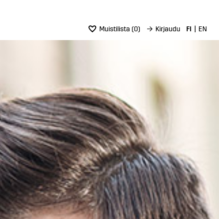
Muistilista
(
0
)
→
Kirjaudu
FI
EN