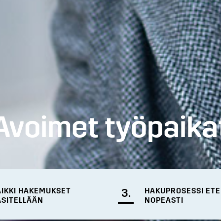
Avoimet työpaika
AIKKI HAKEMUKSET
3.
HAKUPROSESSI ET
ÄSITELLÄÄN
NOPEASTI