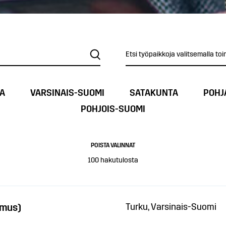
Etsi työpaikkoja valitsemalla toi
A
VARSINAIS-SUOMI
SATAKUNTA
POHJ
POHJOIS-SUOMI
POISTA VALINNAT
100
hakutulosta
emus)
Turku, Varsinais-Suomi