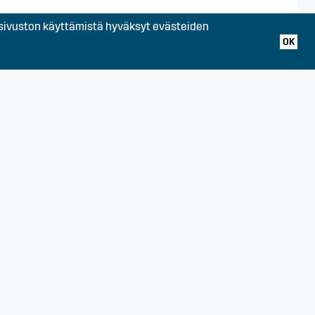
ivuston käyttämistä hyväksyt evästeiden
, Huittinen, Kankaanpää,
auma, Säkylä, Ulvila,
OK