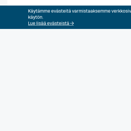
Käytämme evästeitä varmistaaksemme verkkosivu
Levyseppä
käytön.
Lue lisää evästeistä →
Putkiasentaja
Siivooja (avoin haku
Sähköasennusala (a
Sähköasentaja raska
kokoonpanoon