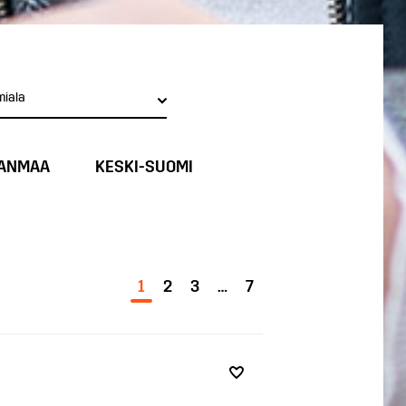
miala
ANMAA
KESKI-SUOMI
1
2
3
…
7