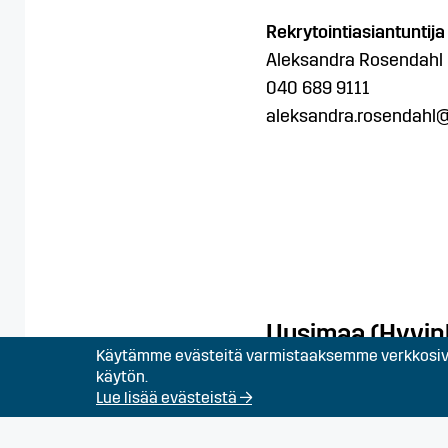
Rekrytointiasiantuntija
Aleksandra Rosendahl
040 689 9111
aleksandra.rosendahl@c
Uusimaa (Hyvin
Käytämme evästeitä varmistaaksemme verkkosivu
käytön.
Carrot
Lue lisää evästeistä →
Kankurinkatu 4-6,
05800 Hyvinkää