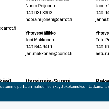
Noora Reijonen
Janne 
040 031 8303
040 0
noora.reijonen@carrot.fi
janne.t
arrot.fi
Yhteyspäällikkö
Yhteys
Jani Makkonen
Eetu R
040 644 9410
040 19
jani.makkonen@carrot.fi
eetu.r
kää)
Varsinais-Suomi,
Rak
stomme parhaan mahdollisen käyttökokemuksen. Jatkamalla s
Satakunta (Turku)
Carrot
Kankur
Carrot
05800
Lemminkäisenkatu 14 A,