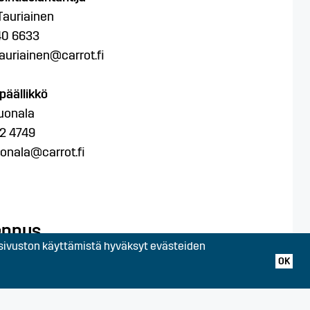
Tauriainen
40 6633
auriainen@carrot.fi
päällikkö
uonala
2 4749
uonala@carrot.fi
ennus
ivuston käyttämistä hyväksyt evästeiden
OK
inkatu 4-6,
 Hyvinkää