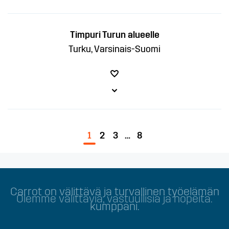
Timpuri Turun alueelle
Turku, Varsinais-Suomi
1
2
3
…
8
Olemme välittäviä, vastuullisia ja nopeita.