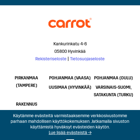
Kankurinkatu 4-6
05800 Hyvinkää
Rekisteriseloste
|
Tietosuojaseloste
PIRKANMAA
POHJANMAA (VAASA)
POHJANMAA (OULU)
(TAMPERE)
UUSIMAA (HYVINKÄÄ)
VARSINAIS-SUOMI,
SATAKUNTA (TURKU)
RAKENNUS
Käytämme evästeitä varmistaaksemme verkkosivustomme
parhaan mahdollisen käyttökokemuksen. Jatkamalla sivuston
käyttämistä hyväksyt evästeiden käytön.
Lue lisää evästeistä →