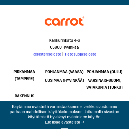
Kankurinkatu 4-6
05800 Hyvinkää
Rekisteriseloste
|
Tietosuojaseloste
PIRKANMAA
POHJANMAA (VAASA)
POHJANMAA (OULU)
(TAMPERE)
UUSIMAA (HYVINKÄÄ)
VARSINAIS-SUOMI,
SATAKUNTA (TURKU)
RAKENNUS
Käytämme evästeitä varmistaaksemme verkkosivustomme
parhaan mahdollisen käyttökokemuksen. Jatkamalla sivuston
käyttämistä hyväksyt evästeiden käytön.
Lue lisää evästeistä →