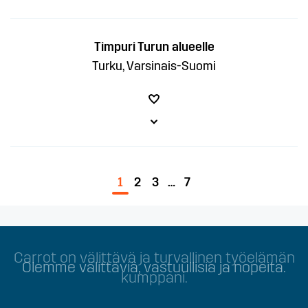
Timpuri Turun alueelle
Turku, Varsinais-Suomi
1
2
3
…
7
Carrot on välittävä ja turvallinen työelämän
kumppani.