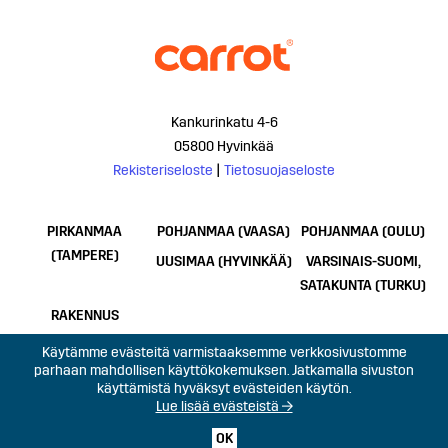
Kankurinkatu 4-6
05800 Hyvinkää
Rekisteriseloste
|
Tietosuojaseloste
PIRKANMAA
POHJANMAA (VAASA)
POHJANMAA (OULU)
(TAMPERE)
UUSIMAA (HYVINKÄÄ)
VARSINAIS-SUOMI,
SATAKUNTA (TURKU)
RAKENNUS
Käytämme evästeitä varmistaaksemme verkkosivustomme
parhaan mahdollisen käyttökokemuksen. Jatkamalla sivuston
käyttämistä hyväksyt evästeiden käytön.
Lue lisää evästeistä →
OK