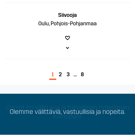
Siivooja
Oulu, Pohjois-Pohjanmaa
1
2
3
…
8
Carrot on välittävä ja turvallinen työelämän
Olemme välittäviä, vastuullisia ja nopeita.
kumppani.