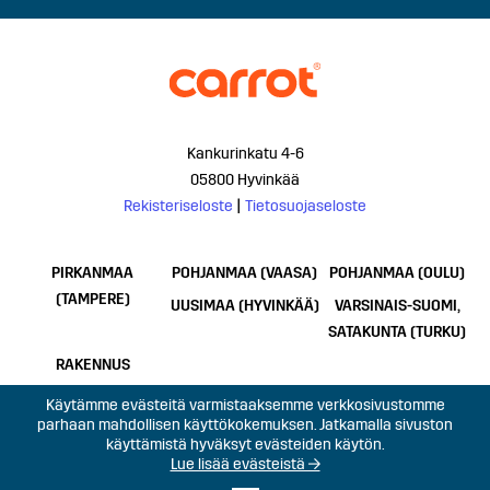
Kankurinkatu 4-6
05800 Hyvinkää
Rekisteriseloste
|
Tietosuojaseloste
PIRKANMAA
POHJANMAA (VAASA)
POHJANMAA (OULU)
(TAMPERE)
UUSIMAA (HYVINKÄÄ)
VARSINAIS-SUOMI,
SATAKUNTA (TURKU)
RAKENNUS
Käytämme evästeitä varmistaaksemme verkkosivustomme
parhaan mahdollisen käyttökokemuksen. Jatkamalla sivuston
käyttämistä hyväksyt evästeiden käytön.
Lue lisää evästeistä →