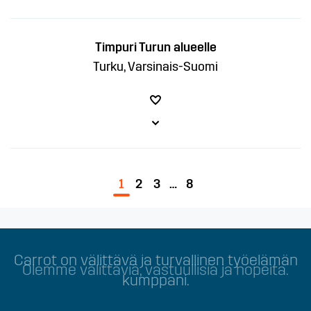
Timpuri Turun alueelle
Turku, Varsinais-Suomi
1
2
3
…
8
Olemme välittäviä, vastuullisia ja nopeita.