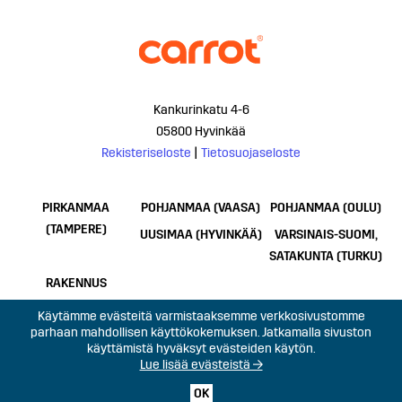
Kankurinkatu 4-6
05800 Hyvinkää
Rekisteriseloste
|
Tietosuojaseloste
PIRKANMAA
POHJANMAA (VAASA)
POHJANMAA (OULU)
(TAMPERE)
UUSIMAA (HYVINKÄÄ)
VARSINAIS-SUOMI,
SATAKUNTA (TURKU)
RAKENNUS
Käytämme evästeitä varmistaaksemme verkkosivustomme
parhaan mahdollisen käyttökokemuksen. Jatkamalla sivuston
käyttämistä hyväksyt evästeiden käytön.
Lue lisää evästeistä →
OK