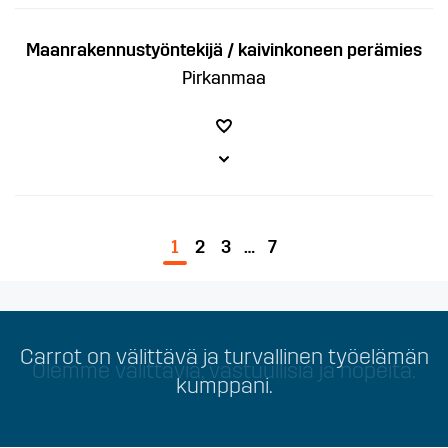
Maanrakennustyöntekijä / kaivinkoneen perämies
Pirkanmaa
1
2
3
…
7
Carrot on välittävä ja turvallinen työelämän
Olemme välittäviä, vastuullisia ja nopeita.
kumppani.