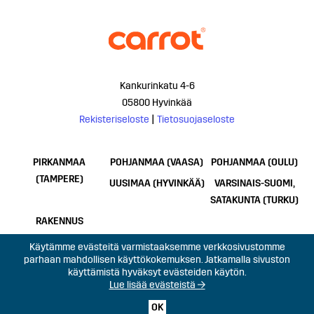
Kankurinkatu 4-6
05800 Hyvinkää
Rekisteriseloste
|
Tietosuojaseloste
PIRKANMAA
POHJANMAA (VAASA)
POHJANMAA (OULU)
(TAMPERE)
UUSIMAA (HYVINKÄÄ)
VARSINAIS-SUOMI,
SATAKUNTA (TURKU)
RAKENNUS
Käytämme evästeitä varmistaaksemme verkkosivustomme
parhaan mahdollisen käyttökokemuksen. Jatkamalla sivuston
käyttämistä hyväksyt evästeiden käytön.
Lue lisää evästeistä →
OK