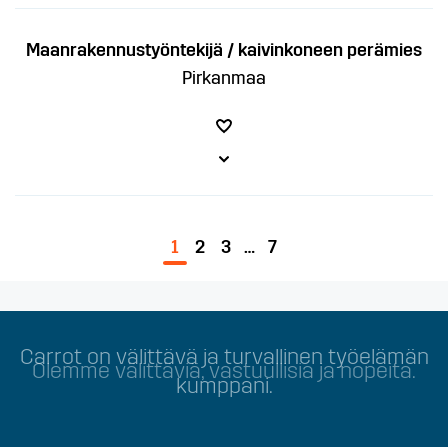
Maanrakennustyöntekijä / kaivinkoneen perämies
Pirkanmaa
1
2
3
…
7
Olemme välittäviä, vastuullisia ja nopeita.