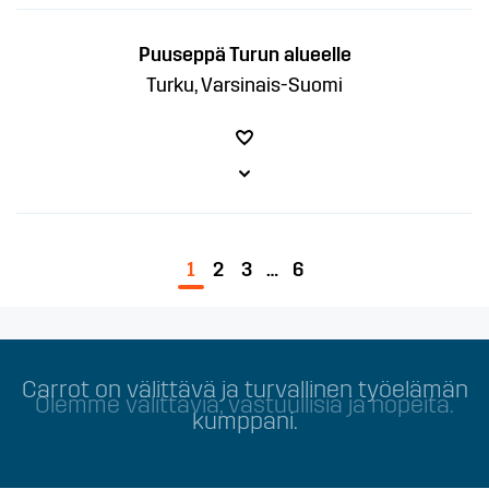
Puuseppä Turun alueelle
Turku, Varsinais-Suomi
1
2
3
…
6
Olemme välittäviä, vastuullisia ja nopeita.