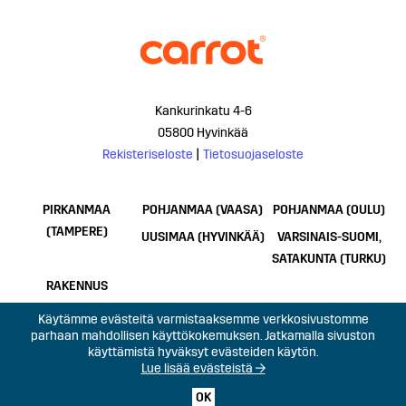
Kankurinkatu 4-6
05800 Hyvinkää
Rekisteriseloste
|
Tietosuojaseloste
PIRKANMAA
POHJANMAA (VAASA)
POHJANMAA (OULU)
(TAMPERE)
UUSIMAA (HYVINKÄÄ)
VARSINAIS-SUOMI,
SATAKUNTA (TURKU)
RAKENNUS
Käytämme evästeitä varmistaaksemme verkkosivustomme
parhaan mahdollisen käyttökokemuksen. Jatkamalla sivuston
käyttämistä hyväksyt evästeiden käytön.
Lue lisää evästeistä →
OK