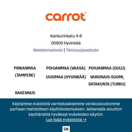
Kankurinkatu 4-6
05800 Hyvinkää
Rekisteriseloste
|
Tietosuojaseloste
PIRKANMAA
POHJANMAA (VAASA)
POHJANMAA (OULU)
(TAMPERE)
UUSIMAA (HYVINKÄÄ)
VARSINAIS-SUOMI,
SATAKUNTA (TURKU)
RAKENNUS
Käytämme evästeitä varmistaaksemme verkkosivustomme
parhaan mahdollisen käyttökokemuksen. Jatkamalla sivuston
käyttämistä hyväksyt evästeiden käytön.
Lue lisää evästeistä →
OK