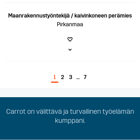
Maanrakennustyöntekijä / kaivinkoneen perämies
Pirkanmaa
1
2
3
…
7
Carrot on välittävä ja turvallinen työelämän
Olemme välittäviä, vastuullisia ja nopeita.
kumppani.