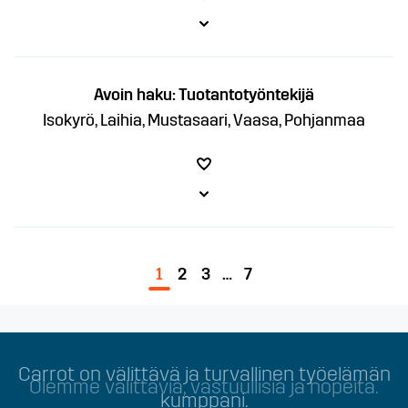
Avoin haku: Tuotantotyöntekijä
Isokyrö, Laihia, Mustasaari, Vaasa, Pohjanmaa
1
2
3
…
7
Olemme välittäviä, vastuullisia ja nopeita.