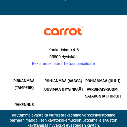
Kankurinkatu 4-6
05800 Hyvinkää
Rekisteriseloste
|
Tietosuojaseloste
PIRKANMAA
POHJANMAA (VAASA)
POHJANMAA (OULU)
(TAMPERE)
UUSIMAA (HYVINKÄÄ)
VARSINAIS-SUOMI,
SATAKUNTA (TURKU)
RAKENNUS
Käytämme evästeitä varmistaaksemme verkkosivustomme
parhaan mahdollisen käyttökokemuksen. Jatkamalla sivuston
käyttämistä hyväksyt evästeiden käytön.