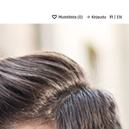
Muistilista
(
0
)
→
Kirjaudu
FI
EN