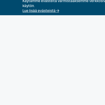
Rakennustyöntekijä
Käytämme evästeitä varmistaaksemme verkkosivu
käytön.
Lue lisää evästeistä →
Talotekniikan osaaji
Työnjohtaja (Infra)
Työpari - Kaivinkone
perämies
Kirvesmies