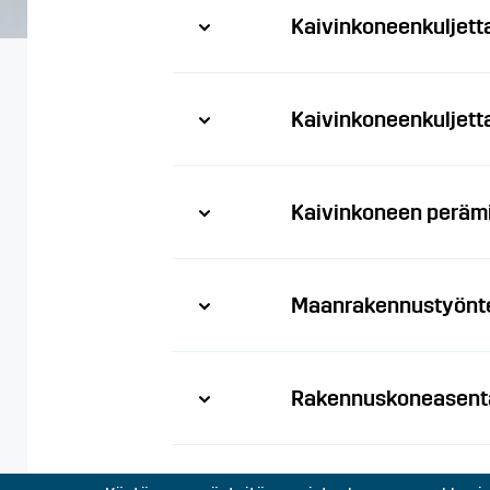
Kaivinkoneenkuljett
Kaivinkoneenkuljett
Kaivinkoneen peräm
Maanrakennustyönte
Rakennuskoneasent