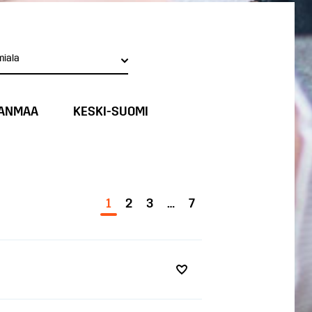
miala
ANMAA
KESKI-SUOMI
1
2
3
…
7