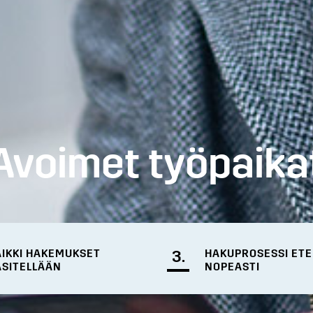
Avoimet työpaika
AIKKI HAKEMUKSET
3.
HAKUPROSESSI ET
ÄSITELLÄÄN
NOPEASTI