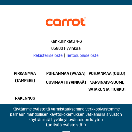
Kankurinkatu 4-6
05800 Hyvinkää
Rekisteriseloste
|
Tietosuojaseloste
PIRKANMAA
POHJANMAA (VAASA)
POHJANMAA (OULU)
(TAMPERE)
UUSIMAA (HYVINKÄÄ)
VARSINAIS-SUOMI,
SATAKUNTA (TURKU)
RAKENNUS
Käytämme evästeitä varmistaaksemme verkkosivustomme
parhaan mahdollisen käyttökokemuksen. Jatkamalla sivuston
käyttämistä hyväksyt evästeiden käytön.
Lue lisää evästeistä →