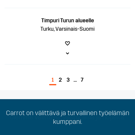
Timpuri Turun alueelle
Turku, Varsinais-Suomi
1
2
3
…
7
Carrot on välittävä ja turvallinen työelämän
Olemme välittäviä, vastuullisia ja nopeita.
kumppani.