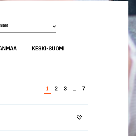
miala
ANMAA
KESKI-SUOMI
1
2
3
…
7