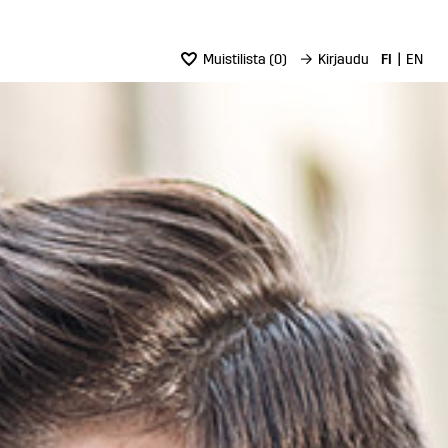
Muistilista
(
0
)
→
Kirjaudu
FI
EN