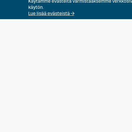
Rakennustyöntekijä
Käytämme evästeitä varmistaaksemme verkkosivu
käytön.
Lue lisää evästeistä →
Talotekniikan osaaji
Työnjohtaja (Infra)
Työpari - Kaivinkone
perämies
Kirvesmies