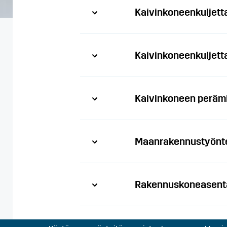
Kaivinkoneenkuljett
Kaivinkoneenkuljett
Kaivinkoneen peräm
Maanrakennustyönte
Rakennuskoneasent