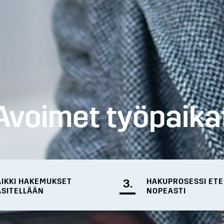
Avoimet työpaika
AIKKI HAKEMUKSET
3.
HAKUPROSESSI ET
ÄSITELLÄÄN
NOPEASTI