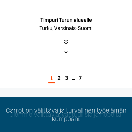
Timpuri Turun alueelle
Turku, Varsinais-Suomi
1
2
3
…
7
Carrot on välittävä ja turvallinen työelämän
Olemme välittäviä, vastuullisia ja nopeita.
kumppani.