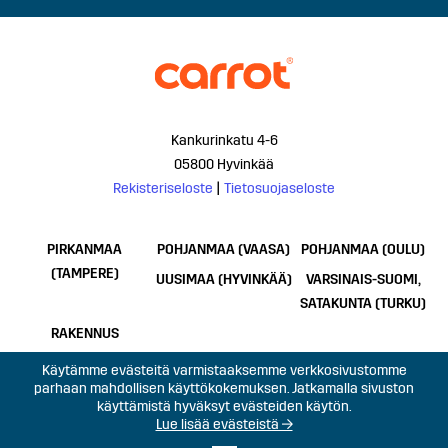
Kankurinkatu 4-6
05800 Hyvinkää
Rekisteriseloste
|
Tietosuojaseloste
PIRKANMAA
POHJANMAA (VAASA)
POHJANMAA (OULU)
(TAMPERE)
UUSIMAA (HYVINKÄÄ)
VARSINAIS-SUOMI,
SATAKUNTA (TURKU)
RAKENNUS
Käytämme evästeitä varmistaaksemme verkkosivustomme
parhaan mahdollisen käyttökokemuksen. Jatkamalla sivuston
käyttämistä hyväksyt evästeiden käytön.
Lue lisää evästeistä →