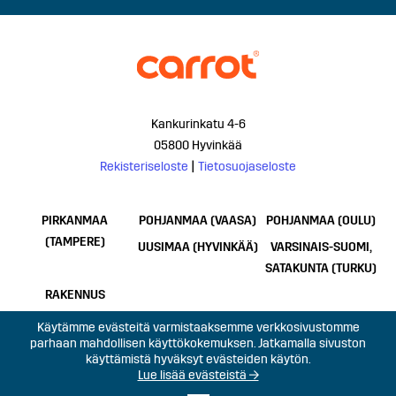
Kankurinkatu 4-6
05800 Hyvinkää
Rekisteriseloste
|
Tietosuojaseloste
PIRKANMAA
POHJANMAA (VAASA)
POHJANMAA (OULU)
(TAMPERE)
UUSIMAA (HYVINKÄÄ)
VARSINAIS-SUOMI,
SATAKUNTA (TURKU)
RAKENNUS
Käytämme evästeitä varmistaaksemme verkkosivustomme
parhaan mahdollisen käyttökokemuksen. Jatkamalla sivuston
käyttämistä hyväksyt evästeiden käytön.
Lue lisää evästeistä →