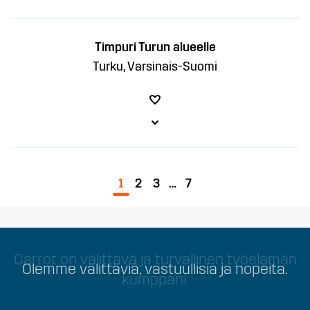
Timpuri Turun alueelle
Turku, Varsinais-Suomi
1
2
3
…
7
Carrot on välittävä ja turvallinen työelämän
Olemme välittäviä, vastuullisia ja nopeita.
kumppani.