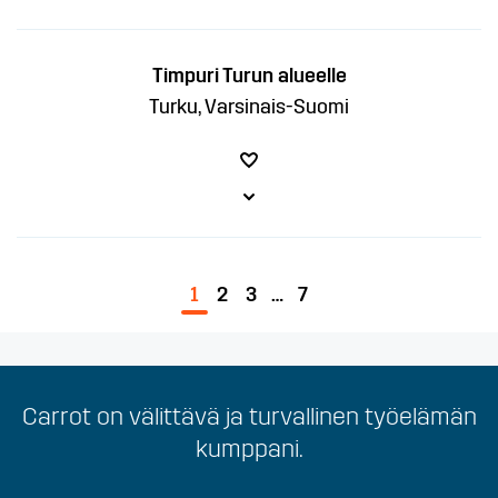
Timpuri Turun alueelle
Turku, Varsinais-Suomi
1
2
3
…
7
Carrot on välittävä ja turvallinen työelämän
Olemme välittäviä, vastuullisia ja nopeita.
kumppani.