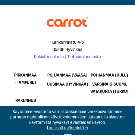
Kankurinkatu 4-6
05800 Hyvinkää
Rekisteriseloste
|
Tietosuojaseloste
PIRKANMAA
POHJANMAA (VAASA)
POHJANMAA (OULU)
(TAMPERE)
UUSIMAA (HYVINKÄÄ)
VARSINAIS-SUOMI,
SATAKUNTA (TURKU)
RAKENNUS
Käytämme evästeitä varmistaaksemme verkkosivustomme
parhaan mahdollisen käyttökokemuksen. Jatkamalla sivuston
käyttämistä hyväksyt evästeiden käytön.
Lue lisää evästeistä →