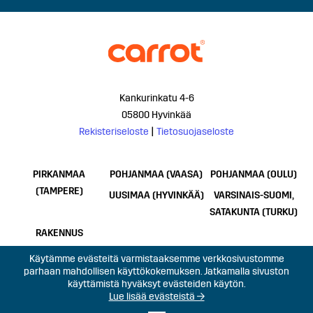
Kankurinkatu 4-6
05800 Hyvinkää
Rekisteriseloste
|
Tietosuojaseloste
PIRKANMAA
POHJANMAA (VAASA)
POHJANMAA (OULU)
(TAMPERE)
UUSIMAA (HYVINKÄÄ)
VARSINAIS-SUOMI,
SATAKUNTA (TURKU)
RAKENNUS
Käytämme evästeitä varmistaaksemme verkkosivustomme
parhaan mahdollisen käyttökokemuksen. Jatkamalla sivuston
käyttämistä hyväksyt evästeiden käytön.
Lue lisää evästeistä →