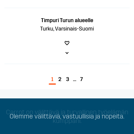
Timpuri Turun alueelle
Turku, Varsinais-Suomi
1
2
3
…
7
Carrot on välittävä ja turvallinen työelämän
Olemme välittäviä, vastuullisia ja nopeita.
kumppani.