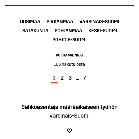
UUSIMAA
PIRKANMAA
VARSINAIS-SUOMI
SATAKUNTA
POHJANMAA
KESKI-SUOMI
POHJOIS-SUOMI
POISTA VALINNAT
106
hakutulosta
1
2
3
…
7
Sähköasentaja määräaikaiseen työhön
Varsinais-Suomi