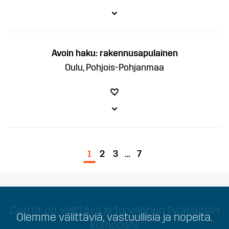
Avoin haku: rakennusapulainen
Oulu, Pohjois-Pohjanmaa
1
2
3
…
7
Carrot on välittävä ja turvallinen työelämän
Olemme välittäviä, vastuullisia ja nopeita.
kumppani.