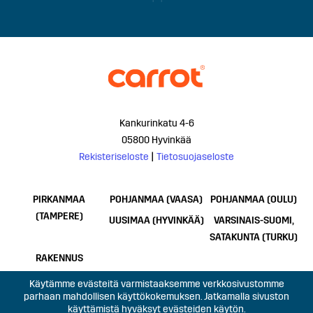
Kankurinkatu 4-6
05800 Hyvinkää
Rekisteriseloste
|
Tietosuojaseloste
PIRKANMAA
POHJANMAA (VAASA)
POHJANMAA (OULU)
(TAMPERE)
UUSIMAA (HYVINKÄÄ)
VARSINAIS-SUOMI,
SATAKUNTA (TURKU)
RAKENNUS
Käytämme evästeitä varmistaaksemme verkkosivustomme
parhaan mahdollisen käyttökokemuksen. Jatkamalla sivuston
käyttämistä hyväksyt evästeiden käytön.