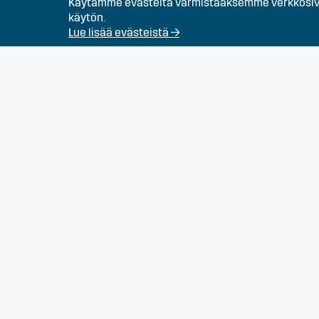
Rakennustyöntekijä
Käytämme evästeitä varmistaaksemme verkkosivu
käytön.
Lue lisää evästeistä →
Talotekniikan osaaji
Työnjohtaja (Infra)
Työpari - Kaivinkone
perämies
Kirvesmies