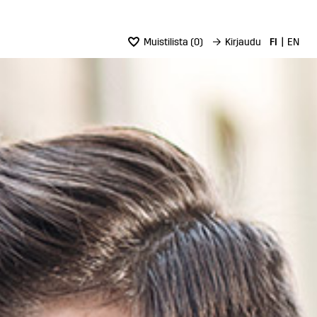
Muistilista
(
0
)
→
Kirjaudu
FI
EN