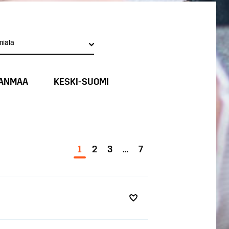
miala
ANMAA
KESKI-SUOMI
1
2
3
…
7