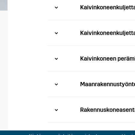
Kaivinkoneenkuljett
Kaivinkoneenkuljett
Kaivinkoneen peräm
Maanrakennustyönte
Rakennuskoneasent