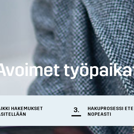
Avoimet työpaika
AIKKI HAKEMUKSET
3.
HAKUPROSESSI ET
ÄSITELLÄÄN
NOPEASTI