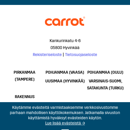
Kankurinkatu 4-6
05800 Hyvinkää
Rekisteriseloste
|
Tietosuojaseloste
PIRKANMAA
POHJANMAA (VAASA)
POHJANMAA (OULU)
(TAMPERE)
UUSIMAA (HYVINKÄÄ)
VARSINAIS-SUOMI,
SATAKUNTA (TURKU)
RAKENNUS
Käytämme evästeitä varmistaaksemme verkkosivustomme
parhaan mahdollisen käyttökokemuksen. Jatkamalla sivuston
käyttämistä hyväksyt evästeiden käytön.
Lue lisää evästeistä →