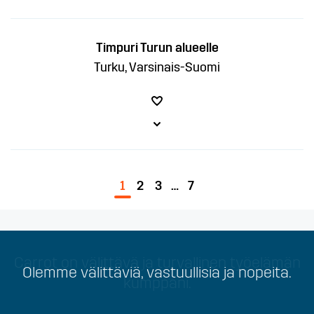
Timpuri Turun alueelle
Turku, Varsinais-Suomi
1
2
3
…
7
Carrot on välittävä ja turvallinen työelämän
Olemme välittäviä, vastuullisia ja nopeita.
kumppani.