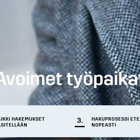
Avoimet työpaika
AIKKI HAKEMUKSET
3.
HAKUPROSESSI ET
ÄSITELLÄÄN
NOPEASTI