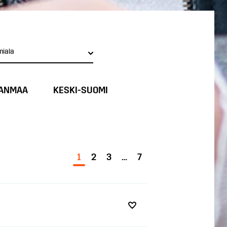
miala
ANMAA
KESKI-SUOMI
1
2
3
…
7