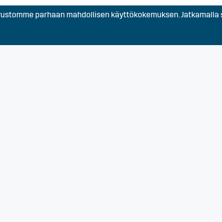
stomme parhaan mahdollisen käyttökokemuksen. Jatkamalla s
Turku, Varsinais-Suomi
n
Turku, Varsinais-Suomi
kijä
Turku, Varsinais-Suomi
Saloon
Lohja, Koski Tl, Paimio, S
Varsinais-Suomi
elle
Turku, Varsinais-Suomi