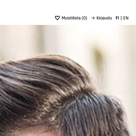
Muistilista
(
0
)
→
Kirjaudu
FI
EN