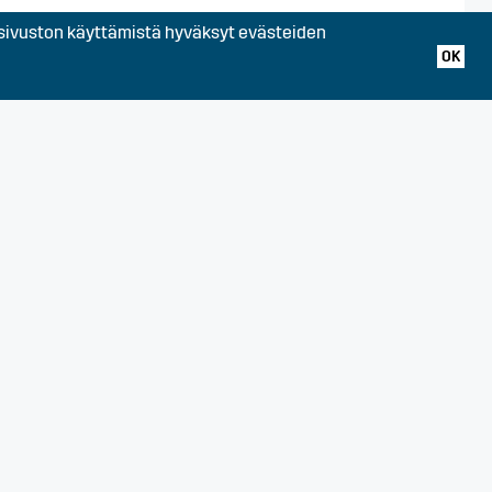
ivuston käyttämistä hyväksyt evästeiden
OK
alo, Somero, Uusimaa,