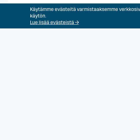
Käytämme evästeitä varmistaaksemme verkkosivu
Koneistaja Turkuun
käytön.
Lue lisää evästeistä →
LVI-asentaja Turkuu
Maanrakennustyönte
Prosessityöntekijä 
Puuseppä Turun alue