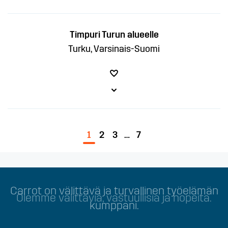
Timpuri Turun alueelle
Turku, Varsinais-Suomi
1
2
3
…
7
Olemme välittäviä, vastuullisia ja nopeita.