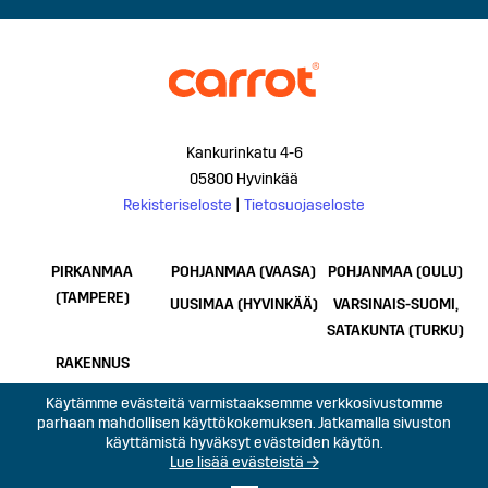
Kankurinkatu 4-6
05800 Hyvinkää
Rekisteriseloste
|
Tietosuojaseloste
PIRKANMAA
POHJANMAA (VAASA)
POHJANMAA (OULU)
(TAMPERE)
UUSIMAA (HYVINKÄÄ)
VARSINAIS-SUOMI,
SATAKUNTA (TURKU)
RAKENNUS
Käytämme evästeitä varmistaaksemme verkkosivustomme
parhaan mahdollisen käyttökokemuksen. Jatkamalla sivuston
käyttämistä hyväksyt evästeiden käytön.
Lue lisää evästeistä →