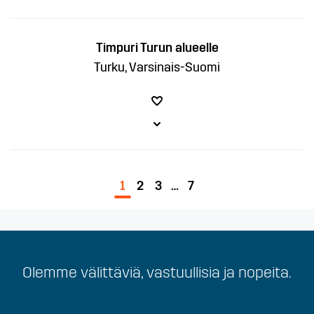
Timpuri Turun alueelle
Turku, Varsinais-Suomi
1
2
3
…
7
Carrot on välittävä ja turvallinen työelämän
Olemme välittäviä, vastuullisia ja nopeita.
kumppani.