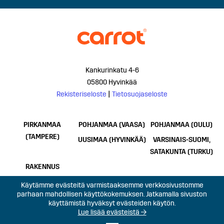
Kankurinkatu 4-6
05800 Hyvinkää
Rekisteriseloste
|
Tietosuojaseloste
PIRKANMAA
POHJANMAA (VAASA)
POHJANMAA (OULU)
(TAMPERE)
UUSIMAA (HYVINKÄÄ)
VARSINAIS-SUOMI,
SATAKUNTA (TURKU)
RAKENNUS
Käytämme evästeitä varmistaaksemme verkkosivustomme
parhaan mahdollisen käyttökokemuksen. Jatkamalla sivuston
käyttämistä hyväksyt evästeiden käytön.
Lue lisää evästeistä →