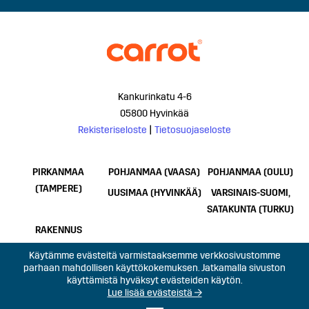
Kankurinkatu 4-6
05800 Hyvinkää
Rekisteriseloste
|
Tietosuojaseloste
PIRKANMAA
POHJANMAA (VAASA)
POHJANMAA (OULU)
(TAMPERE)
UUSIMAA (HYVINKÄÄ)
VARSINAIS-SUOMI,
SATAKUNTA (TURKU)
RAKENNUS
Käytämme evästeitä varmistaaksemme verkkosivustomme
parhaan mahdollisen käyttökokemuksen. Jatkamalla sivuston
käyttämistä hyväksyt evästeiden käytön.
Lue lisää evästeistä →