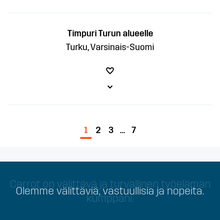
Timpuri Turun alueelle
Turku, Varsinais-Suomi
1
2
3
…
7
Carrot on välittävä ja turvallinen työelämän
Olemme välittäviä, vastuullisia ja nopeita.
kumppani.