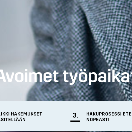
Avoimet työpaika
AIKKI HAKEMUKSET
3.
HAKUPROSESSI ET
ÄSITELLÄÄN
NOPEASTI