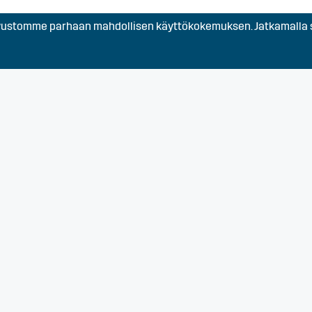
stomme parhaan mahdollisen käyttökokemuksen. Jatkamalla s
Eura, Eurajoki, Harjavalta
Kokemäki, Nakkila, Pori, R
Satakunta
Turku, Varsinais-Suomi
)
Turku, Varsinais-Suomi
voin hakemus)
Turku, Varsinais-Suomi
an kaluston
Turku, Varsinais-Suomi