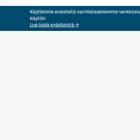
Käytämme evästeitä varmistaaksemme verkkosivu
Levyseppä
käytön.
Lue lisää evästeistä →
Putkiasentaja
Siivooja (avoin haku
Sähköasennusala (a
Sähköasentaja raska
kokoonpanoon