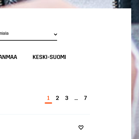
miala
ANMAA
KESKI-SUOMI
1
2
3
…
7