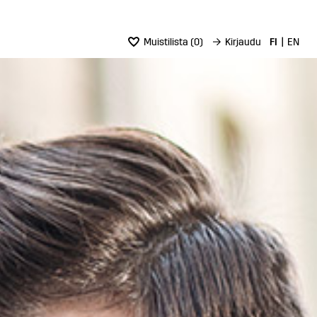
Muistilista
(
0
)
→
Kirjaudu
FI
EN