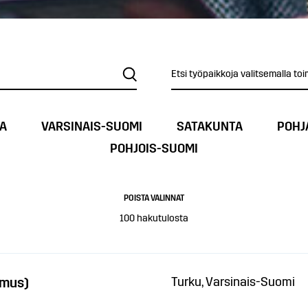
Etsi työpaikkoja valitsemalla toi
A
VARSINAIS-SUOMI
SATAKUNTA
POHJ
POHJOIS-SUOMI
POISTA VALINNAT
100
hakutulosta
emus)
Turku, Varsinais-Suomi