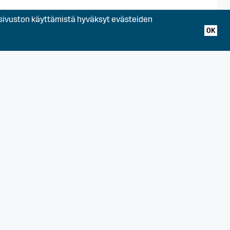
ivuston käyttämistä hyväksyt evästeiden
, Huittinen, Kankaanpää,
auma, Säkylä, Ulvila,
OK