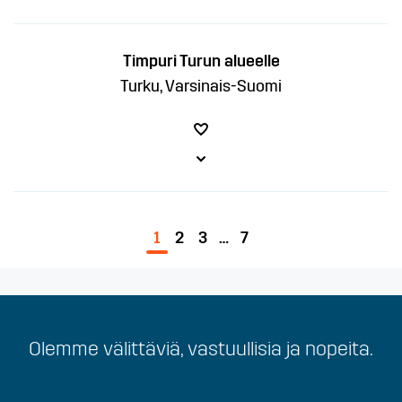
Timpuri Turun alueelle
Turku, Varsinais-Suomi
1
2
3
…
7
Carrot on välittävä ja turvallinen työelämän
Olemme välittäviä, vastuullisia ja nopeita.
kumppani.