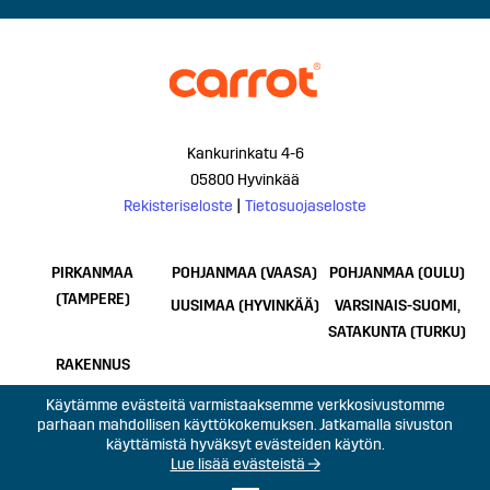
Kankurinkatu 4-6
05800 Hyvinkää
Rekisteriseloste
|
Tietosuojaseloste
PIRKANMAA
POHJANMAA (VAASA)
POHJANMAA (OULU)
(TAMPERE)
UUSIMAA (HYVINKÄÄ)
VARSINAIS-SUOMI,
SATAKUNTA (TURKU)
RAKENNUS
Käytämme evästeitä varmistaaksemme verkkosivustomme
parhaan mahdollisen käyttökokemuksen. Jatkamalla sivuston
käyttämistä hyväksyt evästeiden käytön.
Lue lisää evästeistä →