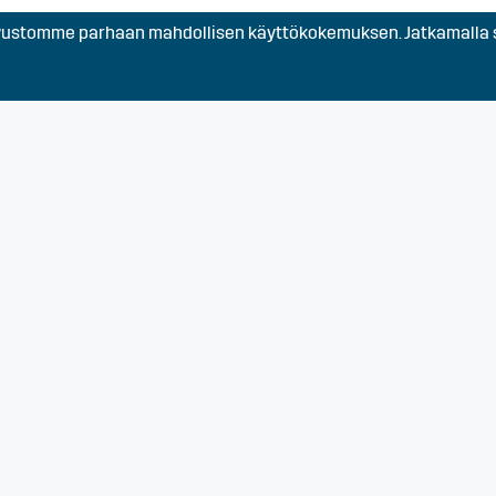
stomme parhaan mahdollisen käyttökokemuksen. Jatkamalla s
Turku, Varsinais-Suomi
n
Turku, Varsinais-Suomi
kijä
Turku, Varsinais-Suomi
Saloon
Lohja, Koski Tl, Paimio, S
Varsinais-Suomi
elle
Turku, Varsinais-Suomi