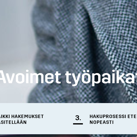
Avoimet työpaika
AIKKI HAKEMUKSET
3.
HAKUPROSESSI ET
ÄSITELLÄÄN
NOPEASTI