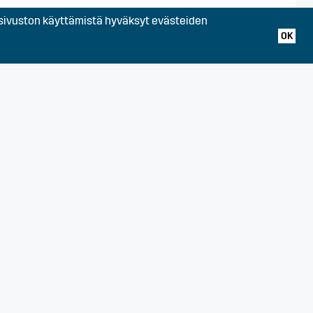
ivuston käyttämistä hyväksyt evästeiden
OK
alo, Somero, Uusimaa,