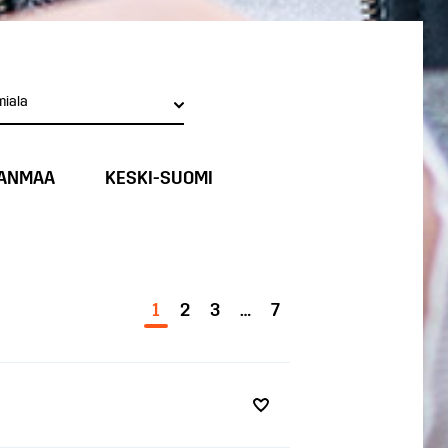
miala
ANMAA
KESKI-SUOMI
1
2
3
…
7