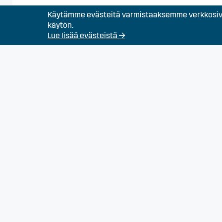
Käytämme evästeitä varmistaaksemme verkkosivu
Koneistaja Turkuun
käytön.
Lue lisää evästeistä →
LVI-asentaja Turkuu
Maanrakennustyönte
Prosessityöntekijä 
Puuseppä Turun alue