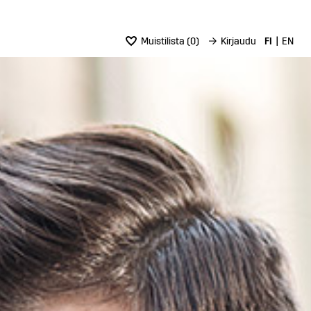
Muistilista
(
0
)
→
Kirjaudu
FI
EN