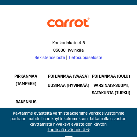
Kankurinkatu 4-6
05800 Hyvinkää
Rekisteriseloste
|
Tietosuojaseloste
PIRKANMAA
POHJANMAA (VAASA)
POHJANMAA (OULU)
(TAMPERE)
UUSIMAA (HYVINKÄÄ)
VARSINAIS-SUOMI,
SATAKUNTA (TURKU)
RAKENNUS
Käytämme evästeitä varmistaaksemme verkkosivustomme
parhaan mahdollisen käyttökokemuksen. Jatkamalla sivuston
käyttämistä hyväksyt evästeiden käytön.
Lue lisää evästeistä →