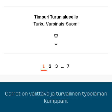
Timpuri Turun alueelle
Turku, Varsinais-Suomi
1
2
3
…
7
Carrot on välittävä ja turvallinen työelämän
Olemme välittäviä, vastuullisia ja nopeita.
kumppani.