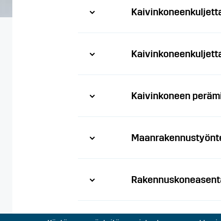
Kaivinkoneenkuljett
Kaivinkoneenkuljett
Kaivinkoneen peräm
Maanrakennustyönte
Rakennuskoneasent