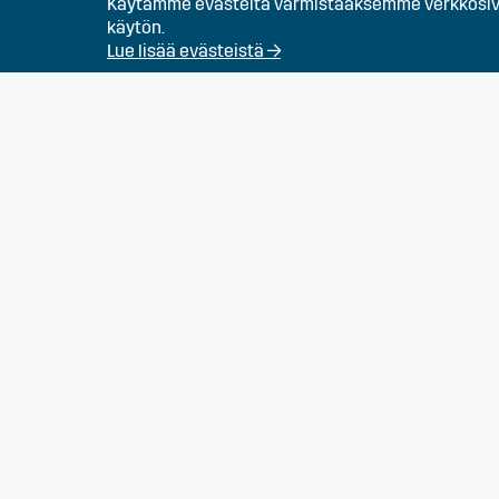
Rakennustyöntekijä
Käytämme evästeitä varmistaaksemme verkkosivu
käytön.
Lue lisää evästeistä →
Talotekniikan osaaji
Työnjohtaja (Infra)
Työpari - Kaivinkone
perämies
Kirvesmies