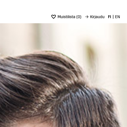
Muistilista
(
0
)
→
Kirjaudu
FI
EN