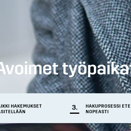
Avoimet työpaika
AIKKI HAKEMUKSET
3.
HAKUPROSESSI ET
ÄSITELLÄÄN
NOPEASTI