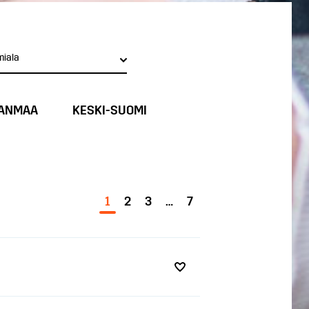
miala
ANMAA
KESKI-SUOMI
1
2
3
…
7