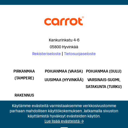
Kankurinkatu 4-6
05800 Hyvinkää
Rekisteriseloste
|
Tietosuojaseloste
PIRKANMAA
POHJANMAA (VAASA)
POHJANMAA (OULU)
(TAMPERE)
UUSIMAA (HYVINKÄÄ)
VARSINAIS-SUOMI,
SATAKUNTA (TURKU)
RAKENNUS
Käytämme evästeitä varmistaaksemme verkkosivustomme
parhaan mahdollisen käyttökokemuksen. Jatkamalla sivuston
käyttämistä hyväksyt evästeiden käytön.
Lue lisää evästeistä →