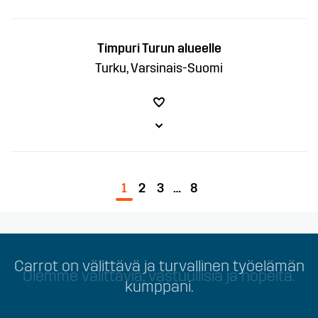
Timpuri Turun alueelle
Turku, Varsinais-Suomi
1
2
3
…
8
Carrot on välittävä ja turvallinen työelämän
Olemme välittäviä, vastuullisia ja nopeita.
kumppani.