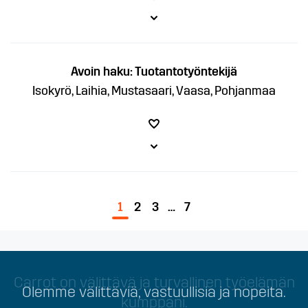
Avoin haku: Tuotantotyöntekijä
Isokyrö, Laihia, Mustasaari, Vaasa, Pohjanmaa
1
2
3
…
7
Carrot on välittävä ja turvallinen työelämän
Olemme välittäviä, vastuullisia ja nopeita.
kumppani.