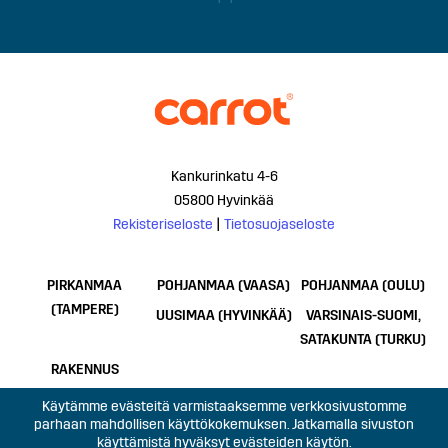
Kankurinkatu 4-6
05800 Hyvinkää
Rekisteriseloste
|
Tietosuojaseloste
PIRKANMAA
POHJANMAA (VAASA)
POHJANMAA (OULU)
(TAMPERE)
UUSIMAA (HYVINKÄÄ)
VARSINAIS-SUOMI,
SATAKUNTA (TURKU)
RAKENNUS
Käytämme evästeitä varmistaaksemme verkkosivustomme
parhaan mahdollisen käyttökokemuksen. Jatkamalla sivuston
käyttämistä hyväksyt evästeiden käytön.