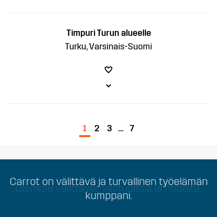
Timpuri Turun alueelle
Turku, Varsinais-Suomi
1
2
3
…
7
Carrot on välittävä ja turvallinen työelämän
Olemme välittäviä, vastuullisia ja nopeita.
kumppani.