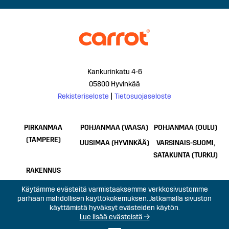
Kankurinkatu 4-6
05800 Hyvinkää
Rekisteriseloste
|
Tietosuojaseloste
PIRKANMAA
POHJANMAA (VAASA)
POHJANMAA (OULU)
(TAMPERE)
UUSIMAA (HYVINKÄÄ)
VARSINAIS-SUOMI,
SATAKUNTA (TURKU)
RAKENNUS
Käytämme evästeitä varmistaaksemme verkkosivustomme
parhaan mahdollisen käyttökokemuksen. Jatkamalla sivuston
käyttämistä hyväksyt evästeiden käytön.
Lue lisää evästeistä →