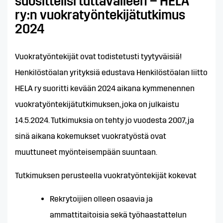
suosittelisi tuttavalleen – HELA
ry:n vuokratyöntekijätutkimus
2024
Vuokratyöntekijät ovat todistetusti tyytyväisiä!
Henkilöstöalan yrityksiä edustava Henkilöstöalan liitto
HELA ry suoritti kevään 2024 aikana kymmenennen
vuokratyöntekijätutkimuksen, joka on julkaistu
14.5.2024. Tutkimuksia on tehty jo vuodesta 2007, ja
sinä aikana kokemukset vuokratyöstä ovat
muuttuneet myönteisempään suuntaan.
Tutkimuksen perusteella vuokratyöntekijät kokevat
Rekrytoijien olleen osaavia ja
ammattitaitoisia sekä työhaastattelun