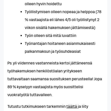
olleen hyvin hoidettu
Työllistymisen olleen nopeaa ja helppoa (78
% vastaajista eli lähes 4/5 oli työllistynyt 2
viikon sisällä hakemuksen jättämisestä)
Työn olleen sitä mitä luvattiin
Työnantajan hoitaneen asianmukaisesti
palkanmaksun ja työsuhdeasiat
Ps. yli viidennes vastanneista kertoi jättäneensä
työhakemuksen henkilöstöalan yritykseen
tuttavaltaan saamansa suosituksen perusteella! Jopa
89 % kyselyyn vastaajista myös suosittelisi
vuokratyötä tuttavalleen.
Tutustu tutkimukseen tarkemmin
täältä
ja liity