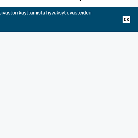
ivuston käyttämistä hyväksyt evästeiden
OK
uomi
 Turku, Varsinais-Suomi