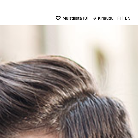
Muistilista
(
0
)
→
Kirjaudu
FI
EN