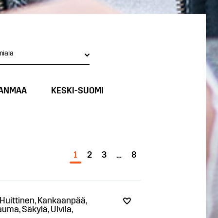
miala
ANMAA
KESKI-SUOMI
1
2
3
…
8
, Huittinen, Kankaanpää,
auma, Säkylä, Ulvila,