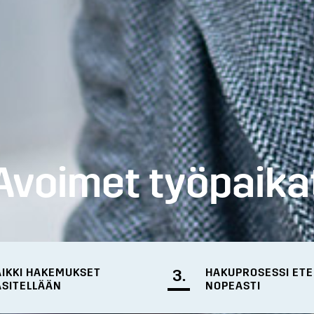
Avoimet työpaika
AIKKI HAKEMUKSET
3.
HAKUPROSESSI ET
ÄSITELLÄÄN
NOPEASTI