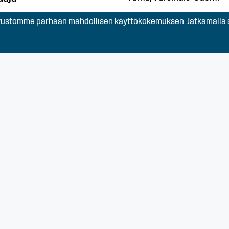
stomme parhaan mahdollisen käyttökokemuksen. Jatkamalla s
elle
Lieto, Turku, Varsinais-S
staja Varsinais-
Laitila, Mynämäki, Raisio,
Turku, Varsinais-Suomi
le
Turku, Varsinais-Suomi
Oulu, Pohjois-Pohjanmaa