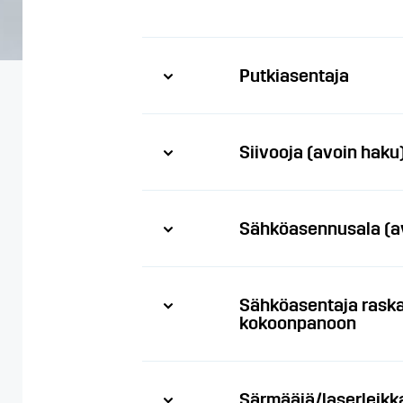
Putkiasentaja
Siivooja (avoin haku
Sähköasennusala (a
Sähköasentaja raska
kokoonpanoon
Särmääjä/laserleikk