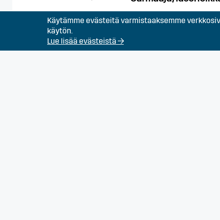
Käytämme evästeitä varmistaaksemme verkkosivu
käytön.
Särmääjä Turun alue
Lue lisää evästeistä →
Teollisuusputkivalmi
Suomeen
Tig-hitsaaja
Timpuri Turun alueel
Betonityöntekijä